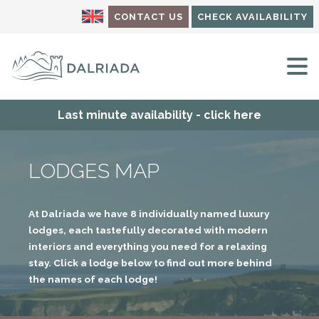
CONTACT US
CHECK AVAILABILITY
M
Last minute availability - click here
LODGES MAP
At Dalriada we have 8 individually named luxury
lodges, each tastefully decorated with modern
interiors and everything you need for a relaxing
stay. Click a lodge below to find out more behind
the names of each lodge!