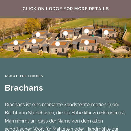
CLICK ON LODGE FOR MORE DETAILS
Find out more about 
Find out m
Find out more about Garron
Find out more about Strathlethan
Find out more about Craigeven
Find out more abou
Find out more about Brachans
Find out more about Skatie
ABOUT THE LODGES
Brachans
Brachans ist eine markante Sandsteinformation in der
Bucht von Stonehaven, die bei Ebbe klar zu erkennen ist.
Man nimmt an, dass der Name von dem alten
schottischen Wort für Mahlstein oder Handmühle zur